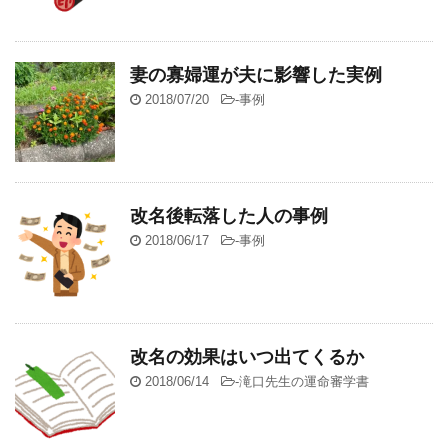
妻の寡婦運が夫に影響した実例
2018/07/20
-
事例
改名後転落した人の事例
2018/06/17
-
事例
改名の効果はいつ出てくるか
2018/06/14
-
滝口先生の運命審学書