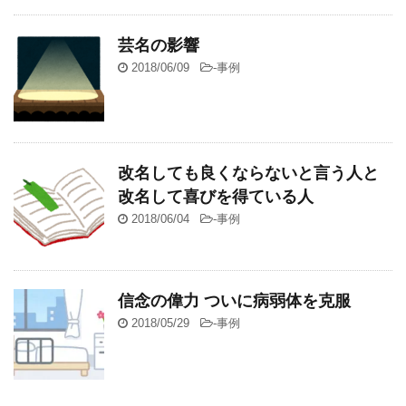
芸名の影響
2018/06/09
-
事例
改名しても良くならないと言う人と
改名して喜びを得ている人
2018/06/04
-
事例
信念の偉力 ついに病弱体を克服
2018/05/29
-
事例