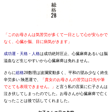
「このお母さんは気苦労が多くて一日として心が安らかで
なく、心臓か脳、目に病気がきます」
成功運・天格・人格
は成功絶対圧止、心臓麻痺あるいは脳
溢血など生じやすいから心臓麻痺は免れません。
さらに
総格
28数理は波瀾変動多く、平和の望み少なく終生
辛労多い 険悪運で、
「貴女のお母さんの苦労は口先や筆
でとても表現できません。」
と言う私の言葉に仁子さんは
泣き伏してしまったのでした。お母さんが心臓麻痺で亡く
なったことは後で話してくれました。