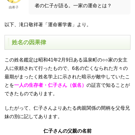
者の仁子が語る。一家の運命とは？
由希子
以下、滝口敬祥著「運命審学書」より。
姓名の因果律
この姓名鑑定は昭和41年2月9日ある温泉町の○○家の女主
人に依頼されて行ったもので、6名の亡くなられた方々の
最期がまったく姓名学上に示された暗示が敵中していたこ
とを
一人の生存者・仁子さん（仮名）
の証言で知ることが
できたものであります。
したがって、仁子さんよりあたる肉親関係の間柄を父母兄
妹の別に記してあります。
仁子さんの父親の名前