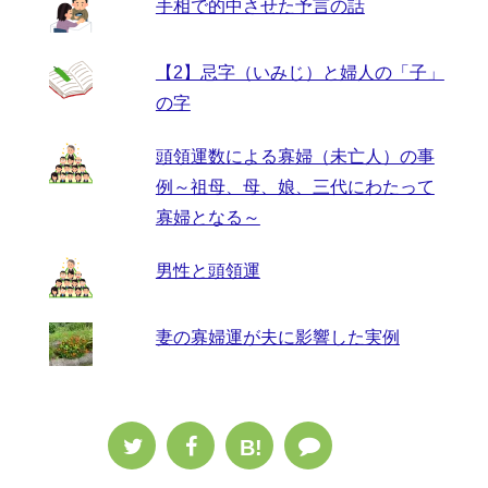
手相で的中させた予言の話
【2】忌字（いみじ）と婦人の「子」
の字
頭領運数による寡婦（未亡人）の事
例～祖母、母、娘、三代にわたって
寡婦となる～
男性と頭領運
妻の寡婦運が夫に影響した実例
B!