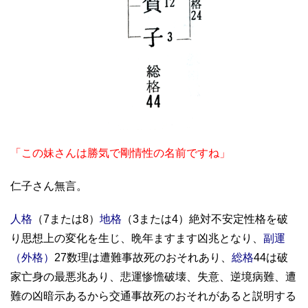
「この妹さんは勝気で剛情性の名前ですね」
仁子さん無言。
人格
（7または8）
地格
（3または4）絶対不安定性格を破
り思想上の変化を生じ、晩年ますます凶兆となり、
副運
（外格）
27数理は遭難事故死のおそれあり、
総格
44は破
家亡身の最悪兆あり、悲運惨憺破壊、失意、逆境病難、遭
難の凶暗示あるから交通事故死のおそれがあると説明する