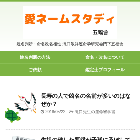
姓名判断・命名改名相性 滝口敬祥運命学研究会門下五福會
姓名判断の方法
命名・改名について
ご依頼
鑑定士プロフィール
長寿の人で凶名の名前が多いのはな
ぜか？
2018/05/22
-
滝口先生の運命審学書
先祖の残した悪縁が子孫に及ぼして