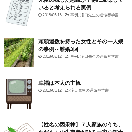
いると考えられる実例
2018/05/18
-
事例
,
滝口先生の運命審学書
頭領運数を持った女性とその一人娘
の事例～離婚3回
2018/05/12
-
事例
,
滝口先生の運命審学書
幸福は本人の主観
2018/05/12
-
滝口先生の運命審学書
【姓名の因果律】７人家族のうち、