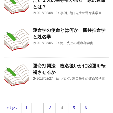
ただ１人の生存者が語る一家の運命
とは？
2018/05/08
-
事例
,
滝口先生の運命審学書
運命学の使命とは何か 四柱推命学
と姓名学
2018/03/05
-
滝口先生の運命審学書
運命打開法 改名後いかに凶運を転
禍させるか
2018/02/27
-
ブログ
,
滝口先生の運命審学書
« 前へ
1
…
3
4
5
6